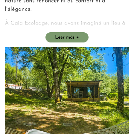
nature sans renoncer ni au confort ni à
l’élégance.
À Gaia Ecolodge, nous avons imaginé un lieu à
taille humaine, pensé pour ralentir et se
Leer más
reconnecter à l’essentiel.
Un accueil humain, sincère et attentionné
Derrière Gaia Écolodge, il y a des personnes qui
aiment recevoir, partager, conseiller,
accompagner.
Nous prenons le temps de vous écouter, de vous
guider, de rendre votre séjour simple et parfait
à vos yeux.
Notre mission : vous offrir un séjour inoubliable