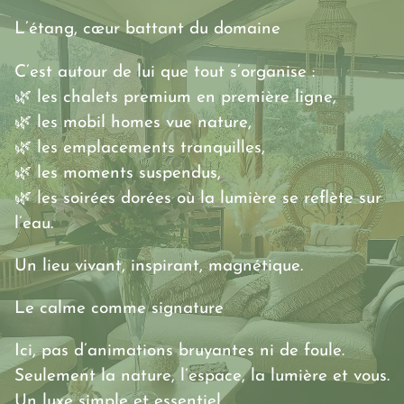
L’étang, cœur battant du domaine
C’est autour de lui que tout s’organise :
🌿 les chalets premium en première ligne,
🌿 les mobil homes vue nature,
🌿 les emplacements tranquilles,
🌿 les moments suspendus,
🌿 les soirées dorées où la lumière se reflète sur
l’eau.
Un lieu vivant, inspirant, magnétique.
Le calme comme signature
Ici, pas d’animations bruyantes ni de foule.
Seulement la nature, l’espace, la lumière et vous.
Un luxe simple et essentiel.