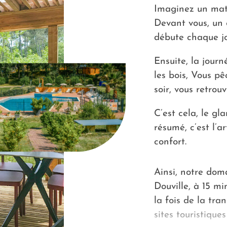
Imaginez un mati
Devant vous, un é
débute chaque j
Ensuite, la jour
les bois, Vous p
soir, vous retrouv
C’est cela, le g
résumé, c’est l’a
confort.
Ainsi, notre dom
Douville, à 15 m
la fois de la tra
sites touristique