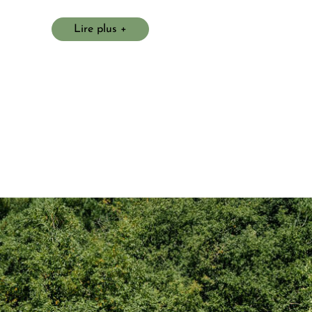
émarche écologique s’intègre naturellement dans
Lire plus
é. En effet, Gaïa Écolodge porte bien son nom.
5 minutes de Bergerac
, notre domaine arboré de
 ouvre ses portes pour une expérience rare, intime
ressourçante.
ous accueille avec élégance — chaque paysage invite
pirer, à savourer un luxe simple : celui du calme