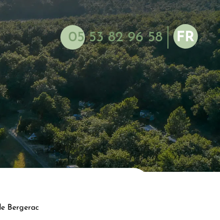
05 53 82 96 58
FR
NL
EN
ES
DE
e Bergerac