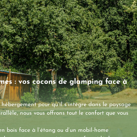
mes : vos cocons de glamping face à
hébergement pour qu’il s’intègre dans le paysage
rallèle, nous vous offrons tout le confort que vous
 en bois face à l’étang ou d’un mobil-home