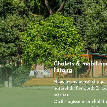
Chalets & mobil-ho
l’étang
Nous avons pensé chaque 
naturel du Périgord. En pa
méritez.
Qu’il s’agisse d’un chalet