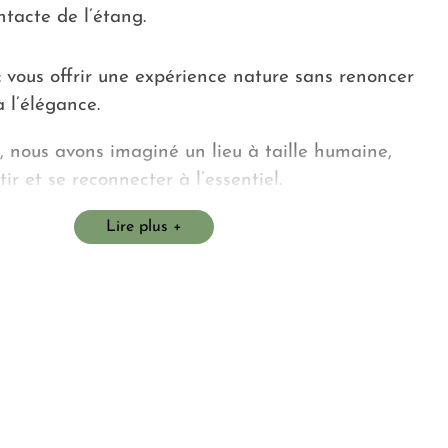
ntacte de l’étang.
 vous offrir une expérience nature sans renoncer
à l’élégance.
 nous avons imaginé un lieu à taille humaine,
ir et se reconnecter à l’essentiel.
n, sincère et attentionné
Lire plus
olodge, il y a des personnes qui aiment recevoir,
ller, accompagner.
temps de vous écouter, de vous guider, de rendre
le et parfait à vos yeux.
ous offrir un séjour inoubliable