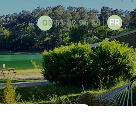
05 53 82 96 58
FR
NL
EN
ES
DE