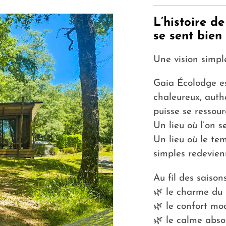
L’histoire d
se sent bien
Une vision simple
Gaia Écolodge es
chaleureux, auth
puisse se ressou
Un lieu où l’on s
Un lieu où le tem
simples redevien
Au fil des saison
🌿 le charme du 
🌿 le confort mo
🌿 le calme abso