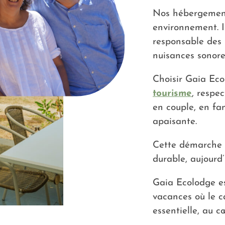
Nos hébergements
environnement. Il
responsable des 
nuisances sonores
Choisir Gaia Eco
tourisme
, respe
en couple, en fa
apaisante.
Cette démarche s
durable, aujourd’
Gaia Ecolodge es
vacances où le c
essentielle, au 