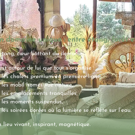
n domaine unique : entre étang, forêt e
étang, cœur battant du domaine
est autour de lui que tout s’organise :
 les chalets premium en première ligne,
 les mobil homes vue nature,
 les emplacements tranquilles,
 les moments suspendus,
 les soirées dorées où la lumière se reflète sur l’eau.
 lieu vivant, inspirant, magnétique.