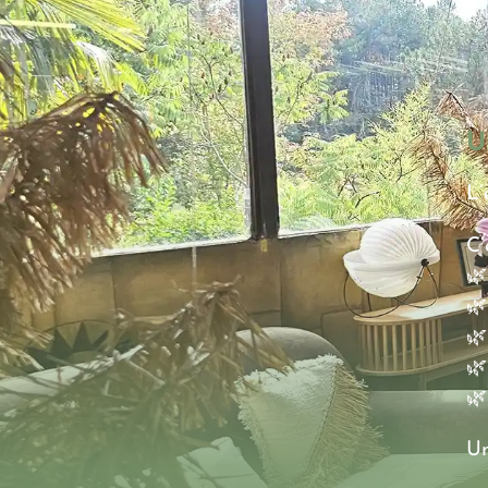
U
L’
C’
🌿
🌿
🌿
🌿
🌿
Un