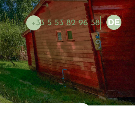
+33 5 53 82 96 58
DE
NL
EN
FR
ES