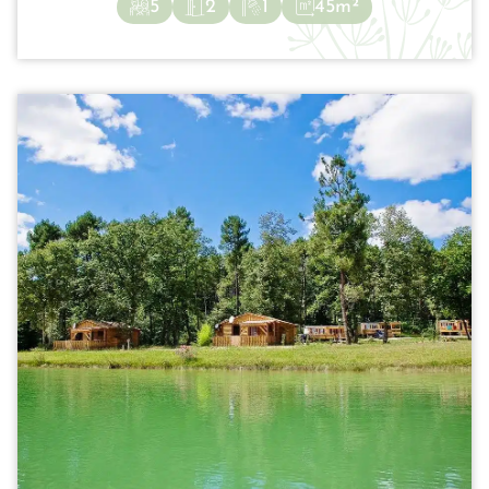
5
2
1
45m²