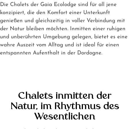
Chalets in
Die Chalets der Gaia Ecolodge sind für all jene
der Gaia
konzipiert, die den Komfort einer Unterkunft
Ecolodge
genießen und gleichzeitig in voller Verbindung mit
Mobilheim
der Natur bleiben möchten. Inmitten einer ruhigen
in der
und unberührten Umgebung gelegen, bietet es eine
Gaia
wahre Auszeit vom Alltag und ist ideal für einen
Ecolodge
entspannten Aufenthalt in der Dordogne.
Standorte
in der
Gaia
Ecolodge
Preise
Chalets inmitten der
Natur, im Rhythmus des
Wesentlichen