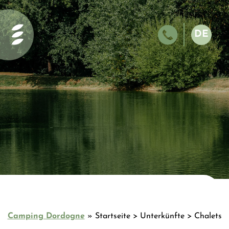
Startseite
Leistungen
DE
und
NL
Aktivitäten
EN
Das
FR
Schwimmbad
ES
der Gaia
Ecolodge
Gaia Pond
Öko-Lodge
Unsere
Unterkunft
Camping Dordogne
»
Startseite > Unterkünfte > Chalets
Unsere