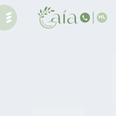
Startpagina
Diensten en
NL
activiteiten
EN
Het
FR
zwembad
ES
van Gaia
DE
Ecolodge
Het meer
Onze
accommodatie