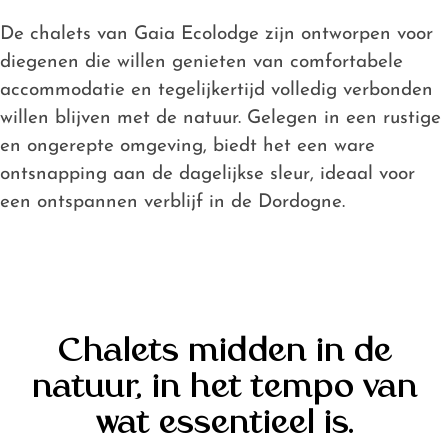
Stacaravan
De chalets van Gaia Ecolodge zijn ontworpen voor
bij Gaia
diegenen die willen genieten van comfortabele
Ecolodge
accommodatie en tegelijkertijd volledig verbonden
Locaties bij
willen blijven met de natuur. Gelegen in een rustige
Gaia
Ecolodge
en ongerepte omgeving, biedt het een ware
Prijzen
ontsnapping aan de dagelijkse sleur, ideaal voor
een ontspannen verblijf in de Dordogne.
Chalets midden in de
natuur, in het tempo van
wat essentieel is.