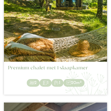
Premium chalet met 1 slaapkamer
2
1
1
20m²