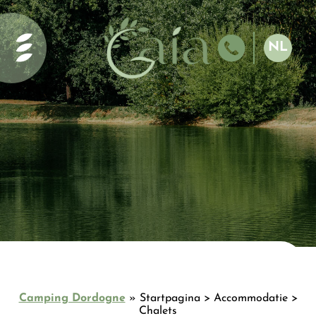
Startpagina
Diensten en
NL
activiteiten
EN
Het
FR
zwembad
ES
van Gaia
DE
Ecolodge
Het meer
Onze
accommodatie
Onze
chalets bij
Gaia
Camping Dordogne
»
Startpagina > Accommodatie >
Ecolodge
Chalets