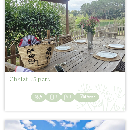
Chalet 1/5 pers.
5
2
1
45m²