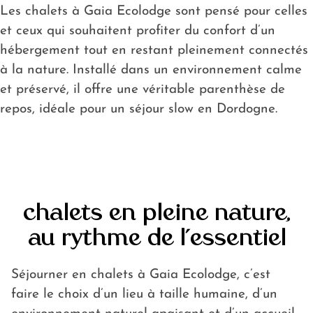
Chalets
Les chalets à Gaia Ecolodge sont pensé pour celles
Mobil home
et ceux qui souhaitent profiter du confort d’un
Emplacements
hébergement tout en restant pleinement connectés
Tarifs
à la nature. Installé dans un environnement calme
Guide de la
et préservé, il offre une véritable parenthèse de
Dordogne autour
repos, idéale pour un séjour slow en Dordogne.
de Bergerac
Blog
chalets en pleine nature,
au rythme de l’essentiel
Séjourner en chalets à Gaia Ecolodge, c’est
faire le choix d’un lieu à taille humaine, d’un