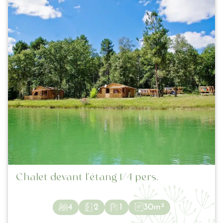
Chalet devant l’étang 1/4 pers.
4
2
1
30m²