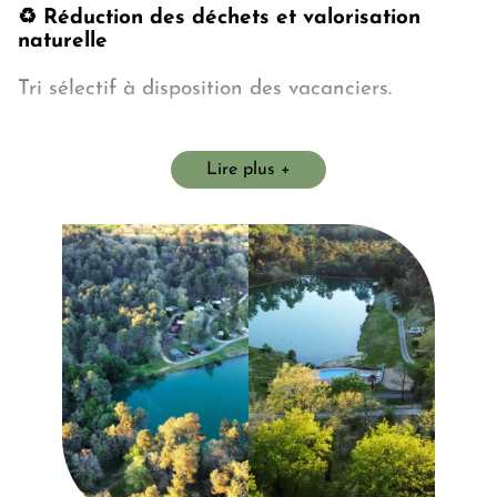
♻️ Réduction des déchets et valorisation
naturelle
Tri sélectif à disposition des vacanciers.
Composteur pour les déchets organiques, utilisé
Lire plus
pour enrichir les sols du camping.
🐦 Favoriser la biodiversité locale
Installation de nichoirs pour oiseaux et chauves-
souris, contribuant à l’équilibre naturel du site et
à la préservation de la faune locale.
🧼 Un entretien respectueux
Nettoyage des installations à l’aide de produits
éco
its écologiques
et de solutions naturelles,