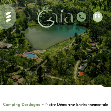
Accueil
Services et activités
FR
La piscine
NL
Les alentours
EN
Le Camping
ES
Camping nature
DE
Glamping &
Camping nature
Séjour pêche en
Dordogne
Démarche
Environnementale
Contact et accès
Hébergements
Camping Dordogne
»
Notre Démarche Environnementale
Guide de la