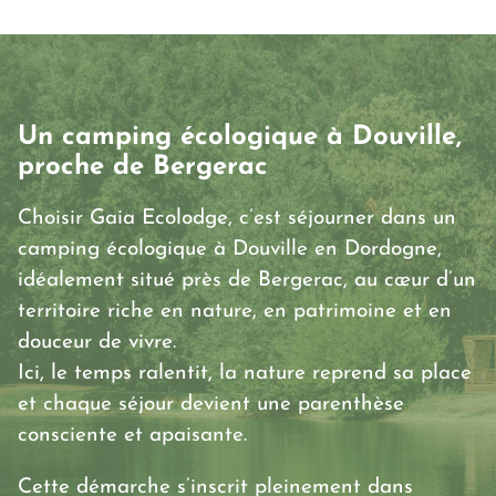
chiens en toute sécurité, dans le respect du site
et des autres vacanciers.
De nombreuses balades sont accessibles autour
du camping, offrant un cadre naturel idéal pour
Un camping écologique à Douville,
les promenades avec votre chien.
proche de Bergerac
Les propriétaires sont responsables du
Choisir Gaia Ecolodge, c’est séjourner dans un
ramassage des déjections, afin de maintenir la
camping écologique à Douville en Dordogne,
propreté des espaces naturels et partagés.
idéalement situé près de Bergerac, au cœur d’un
territoire riche en nature, en patrimoine et en
L’accès à certaines zones peut être réglementé
douceur de vivre.
pour garantir le calme, la sécurité et le respect
Ici, le temps ralentit, la nature reprend sa place
de chacun.
et chaque séjour devient une parenthèse
Ces règles simples et bienveillantes participent
consciente et apaisante.
à l’équilibre du lieu et reflètent l’esprit du
label
Cette démarche s’inscrit pleinement dans
Q
ualidog
, ainsi que notre engagement pour