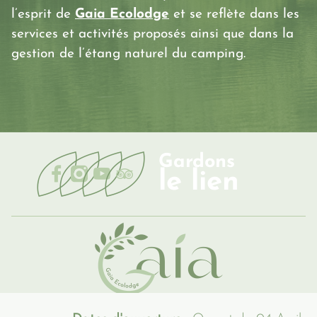
l’esprit de
Gaia
Ecolodge
et se reflète dans les
une cohabitation respectueuse du vivant.
services et activités proposés ainsi que dans la
gestion de l’étang naturel du camping.
Gardons
le lien