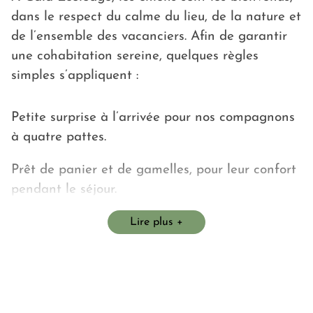
dans le respect du calme du lieu, de la nature et
de l’ensemble des vacanciers. Afin de garantir
une cohabitation sereine, quelques règles
simples s’appliquent :
Petite surprise à l’arrivée pour nos compagnons
à quatre pattes.
Prêt de panier et de gamelles, pour leur confort
pendant le séjour.
Les chiens doivent être tenus en laisse dans
Lire plus
l’enceinte du camping, afin de préserver la
tranquillité de tous et la faune locale.
Des espaces dédiés permettent de lâcher les