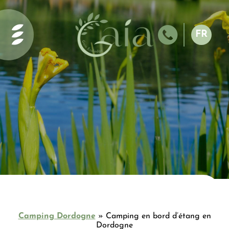
Accueil
Services et
FR
activités
NL
La piscine
EN
Les
ES
alentours
DE
L’étang
La
Pèche
Le
Camping
Contact et
accès
Camping Dordogne
»
Camping en bord d’étang en
Hébergements
Dordogne