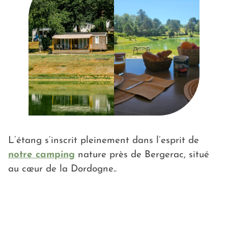
d’espace et de fluidité. Ils sont le choix idéal
pour vivre des vacances sereines, rythmées par
la nature, le chant des oiseaux et la douceur du
lieu.
Parce que le confort ne devrait jamais exclure la
nature, nos mobil homes s’intègrent
harmonieusement dans le paysage, offrant
calme, intimité et un sentiment de déconnexion
précieuse.
L’étang s’inscrit pleinement dans l’esprit de
🌿 Mobil homes premium : pour un niveau de
notre camping
nature près de Bergerac, situé
confort supérieur, des équipements modernes et
au cœur de la Dordogne..
une ambiance encore plus raffinée.
🌿 Mobil homes standard : une option
chaleureuse, fonctionnelle et agréable, idéale
pour des séjours nature en toute simplicité.