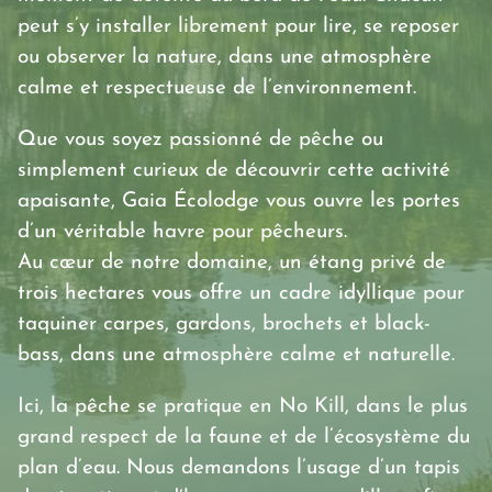
peut s’y installer librement pour lire, se reposer
ou observer la nature, dans une atmosphère
calme et respectueuse de l’environnement.
Que vous soyez passionné de pêche ou
simplement curieux de découvrir cette activité
apaisante, Gaia Écolodge vous ouvre les portes
d’un véritable havre pour pêcheurs.
Au cœur de notre domaine, un étang privé de
trois hectares vous offre un cadre idyllique pour
taquiner carpes, gardons, brochets et black-
bass, dans une atmosphère calme et naturelle.
Ici, la pêche se pratique en No Kill, dans le plus
grand respect de la faune et de l’écosystème du
plan d’eau. Nous demandons l’usage d’un tapis