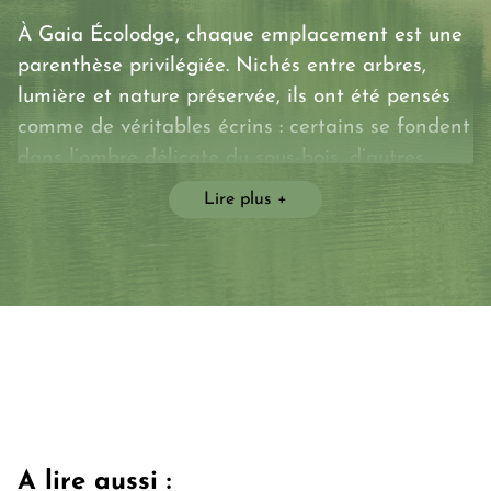
À Gaia Écolodge, chaque emplacement est une
parenthèse privilégiée. Nichés entre arbres,
lumière et nature préservée, ils ont été pensés
comme de véritables écrins : certains se fondent
dans l’ombre délicate du sous-bois, d’autres
embrassent le panorama de l’étang, d’autres
Lire plus
encore invitent à un confort supérieur grâce à
des aménagements élégants et discrets.
Plus qu’un simple emplacement, c’est un lieu à
vivre :
🌿 un espace intime pour se reconnecter,
🌿 un refuge pour ralentir,
🌿 un panorama vivant qui change au fil des
heures.
A lire aussi
: