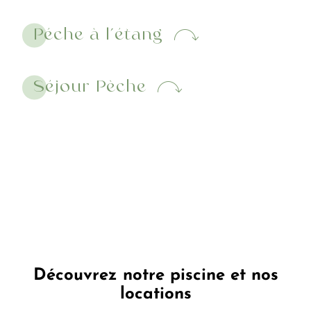
Selon vos envies, laissez vous séduire par la
pureté d’un emplacement nature, l’élégance
Péche à l’étang
d’un emplacement avec vue ou le raffinement
d’un emplacement premium aux prestations
Séjour Pèche
pensées pour sublimer vos instants.
Pour les voyageurs nomades, les contemplatifs,
les esprits libres : cet endroit est fait pour vous.
Un luxe simple, essentiel, offert par la nature
elle-même.
Bienvenue sur nos emplacements, où chaque
réveil devient un moment d’exception.
Découvrez notre piscine et nos
locations