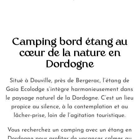
Guide de la
Dordogne
autour de
Bergerac
Camping bord étang au
Blog
cœur de la nature en
Dordogne
Situé à Douville, près de Bergerac, l’étang de
Gaia Ecolodge s’intègre harmonieusement dans
le paysage naturel de la Dordogne. C’est un lieu
propice au silence, à la contemplation et au
lâcher-prise, loin de l’agitation touristique.
Vous recherchez un camping avec un étang en
Dordogne pour profiter de vacances calmes au