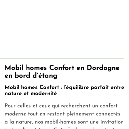
l’étang,
🌿 nos chalets standard, chaleureux et
parfaitement équipés, vous offriront tout le
charme d’un séjour authentique au cœur de la
Dordogne.
Un écrin de nature, une atmosphère apaisante,
un luxe simple et essentiel : bienvenue dans
l’expérience signature de Gaia Écolodge.
Mobil homes Confort en Dordogne
en bord d’étang
Mobil homes Confort : l’équilibre parfait entre
nature et modernité
Pour celles et ceux qui recherchent un confort
moderne tout en restant pleinement connectés
à la nature, nos mobil-homes sont une invitation