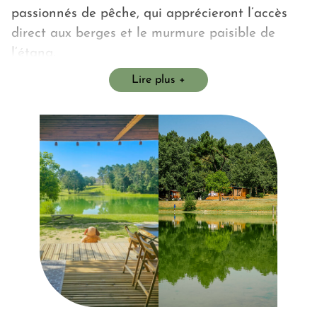
passionnés de pêche, qui apprécieront l’accès
direct aux berges et le murmure paisible de
l’étang.
Lire plus
Parce que le bien-être se partage, vos
compagnons à quatre pattes sont eux aussi les
bienvenus et profiteront pleinement de cet
environnement naturel privilégié.
D’une superficie de 20 à 35 m², nos chalets —
une ou deux chambres — sont harmonieusement
agencés pour offrir confort, intimité et douceur
de vivre.
Selon vos envies :
🌿 nos chalets premium vous séduiront par leur
confort supérieur et leur vue imprenable sur