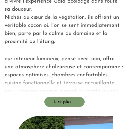
à vivre l’expérience Gaia Écolodge dans toute
sa douceur.
Nichés au cœur de la végétation, ils offrent un
véritable cocon où l’on se sent immédiatement
bien, porté par le calme du domaine et la
proximité de l’étang.
eur intérieur lumineux, pensé avec soin, offre
une atmosphère chaleureuse et contemporaine :
espaces optimisés, chambres confortables,
cuisine fonctionnelle et terrasse accueillante
pour savourer chaque instant du matin au soir.
Une élégance simple, un bien-être évident.
Lire plus
Nos mobil homes séduisent les couples en quête
d’intimité autant que les familles désireuses