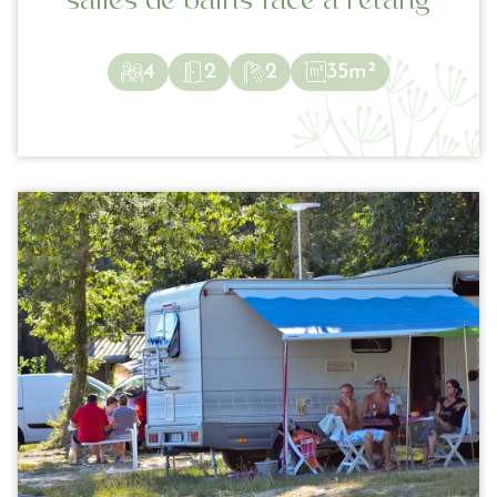
salles de bains face a l’etang
4
2
2
35m²