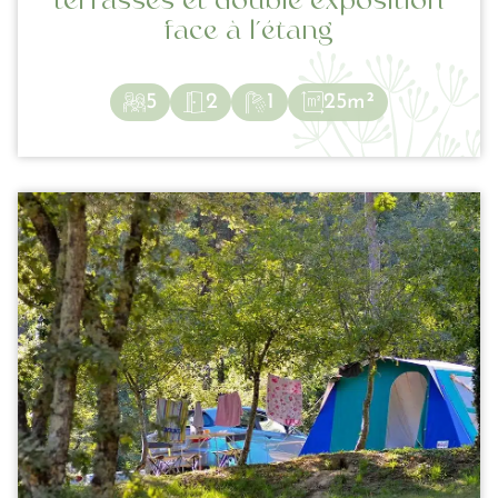
terrasses et double exposition
face à l’étang
5
2
1
25m²