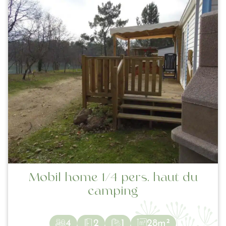
Mobil home 1/4 pers. haut du
camping
4
2
1
28m²