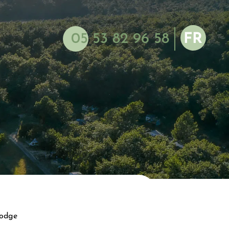
05 53 82 96 58
FR
NL
EN
ES
DE
lodge