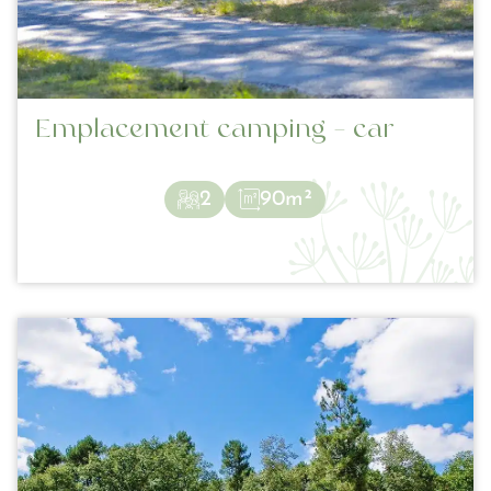
Emplacement camping – car
2
90m²