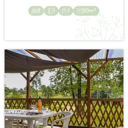
2
1
1
20m²