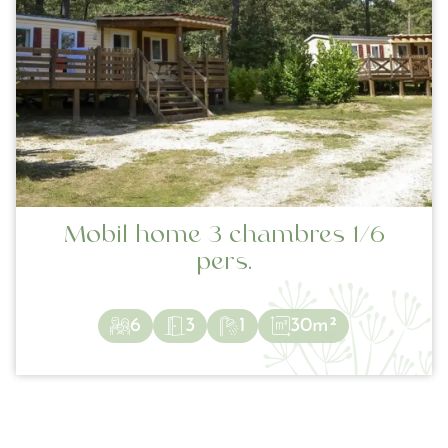
Mobil home 3 chambres 1/6
pers.
6
3
1
30m²